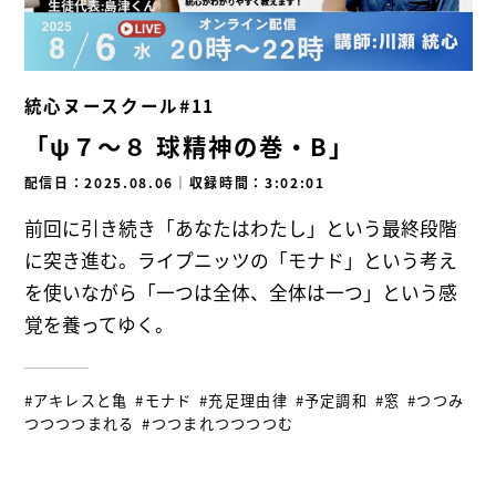
統心ヌースクール#11
「ψ７～８ 球精神の巻・B」
配信日：2025.08.06
｜
収録時間：3:02:01
前回に引き続き「あなたはわたし」という最終段階
に突き進む。ライプニッツの「モナド」という考え
を使いながら「一つは全体、全体は一つ」という感
覚を養ってゆく。
#アキレスと亀
#モナド
#充足理由律
#予定調和
#窓
#つつみ
つつつつまれる
#つつまれつつつつむ