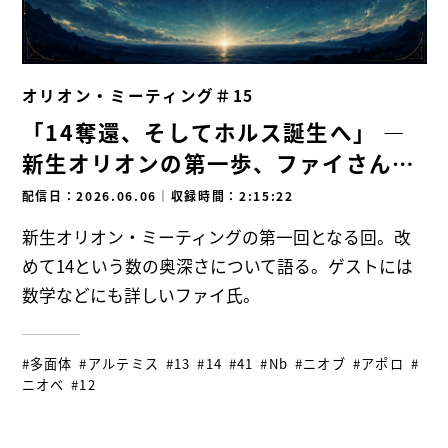
オリオン・ミーティング＃15
「14奪還、そしてホルス誕生へ」 ―
新生オリオンの第一歩、ファイさんを
迎えて—
配信日：2026.06.06
｜
収録時間：2:15:22
新生オリオン・ミーティングの第一回となる回。改
めて14という数の奥深さについて語る。ゲストには
数学などにも詳しいファイ氏。
#多面体
#アルテミス
#13
#14
#41
#Nb
#ニオブ
#アポロ
#
ニオベ
#12