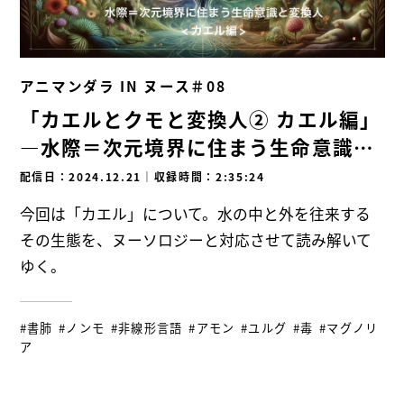
アニマンダラ IN ヌース＃08
「カエルとクモと変換人② カエル編」
―水際＝次元境界に住まう生命意識と
変換人―
配信日：2024.12.21
｜
収録時間：2:35:24
今回は「カエル」について。水の中と外を往来する
その生態を、ヌーソロジーと対応させて読み解いて
ゆく。
#書肺
#ノンモ
#非線形言語
#アモン
#ユルグ
#毒
#マグノリ
ア