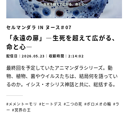
セルマンダラ IN ヌース＃07
「永遠の扉」―生死を超えて広がる、
命と心―
配信日：2026.05.23
｜
収録時間：2:14:02
最終回を予定していたアニマンダラシリーズ。動
物、植物、菌やウイルスたちは、結局何を語ってい
るのか。イシス・オシリス神話と共に、総括する。
#メメント＝モリ
#ヒートデス
#二つの死
#ボロメオの輪
#ラ
ー
#冥界の王