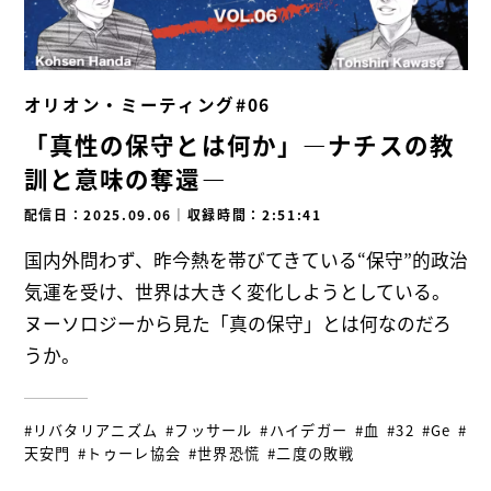
オリオン・ミーティング#06
「真性の保守とは何か」―ナチスの教
訓と意味の奪還―
配信日：2025.09.06
｜
収録時間：2:51:41
国内外問わず、昨今熱を帯びてきている“保守”的政治
気運を受け、世界は大きく変化しようとしている。
ヌーソロジーから見た「真の保守」とは何なのだろ
うか。
#リバタリアニズム
#フッサール
#ハイデガー
#血
#32
#Ge
#
天安門
#トゥーレ協会
#世界恐慌
#二度の敗戦