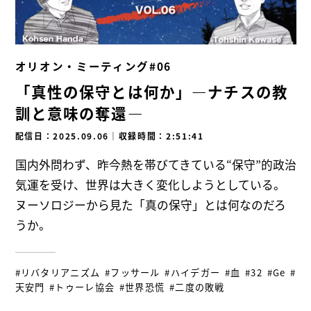
オリオン・ミーティング#06
「真性の保守とは何か」―ナチスの教
訓と意味の奪還―
配信日：2025.09.06
｜
収録時間：2:51:41
国内外問わず、昨今熱を帯びてきている“保守”的政治
気運を受け、世界は大きく変化しようとしている。
ヌーソロジーから見た「真の保守」とは何なのだろ
うか。
#リバタリアニズム
#フッサール
#ハイデガー
#血
#32
#Ge
#
天安門
#トゥーレ協会
#世界恐慌
#二度の敗戦