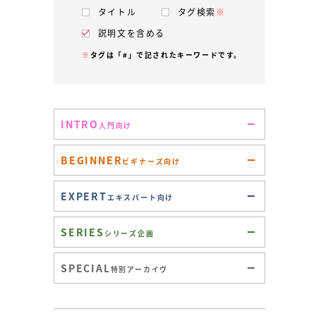
タイトル
タグ検索
※
説明文を含める
※
タグは「#」で記されたキーワードです。
INTRO
入門向け
BEGINNER
ビギナーズ向け
EXPERT
エキスパート向け
SERIES
シリーズ企画
SPECIAL
特別アーカイヴ