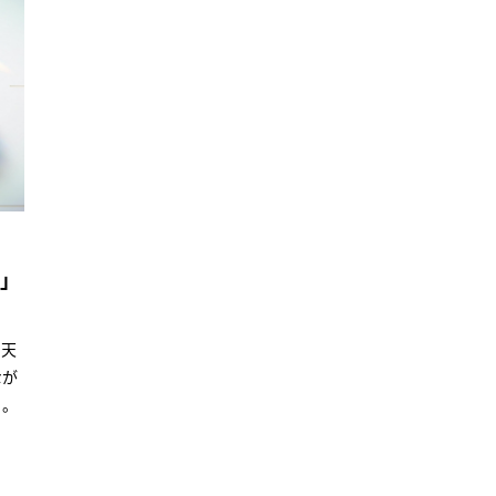
ー」
た天
なが
る。