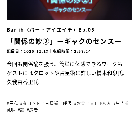
Bar ih（バー・アイエイチ）Ep.05
「関係の妙②」―ギャクのセンス―
配信日：2025.12.13
｜
収録時間：2:57:24
今回も関係論を扱う。簡単に体感できるワークも。
ゲストにはタロットや占星術に詳しい橋本和泉氏、
久我由香里氏。
#円心
#タロット
#占星術
#呼吸
#お金
#人口100人
#生きる
意味
#鎖
#愚者