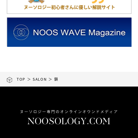
TOP
＞
SALON
＞ 鎖