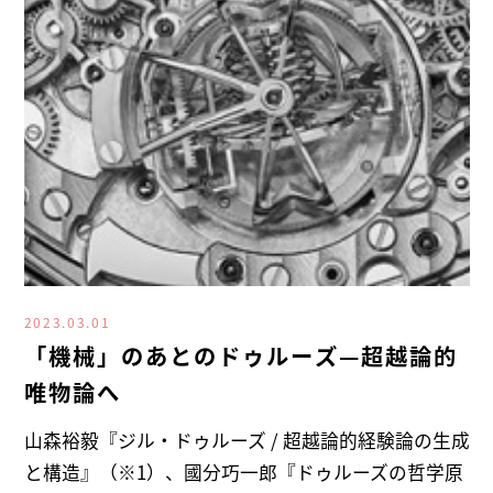
2023.03.01
「機械」のあとのドゥルーズ—超越論的
唯物論へ
山森裕毅『ジル・ドゥルーズ / 超越論的経験論の生成
と構造』（※1）、國分巧一郎『ドゥルーズの哲学原