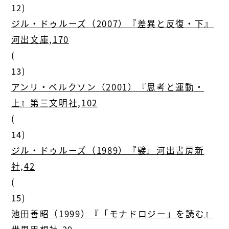
12)
ジル・ドゥルーズ（2007）『差異と反復・下』
河出文庫,170
(
13)
アンリ・ベルクソン（2001）『思考と運動・
上』第三文明社,102
(
14)
ジル・ドゥルーズ（1989）『襞』河出書房新
社,42
(
15)
池田善昭（1999）『「モナドロジー」を読む』