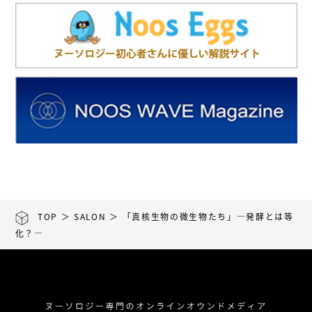
TOP
＞
SALON
＞ 「真核生物の微生物たち」―発酵とは等
化？―