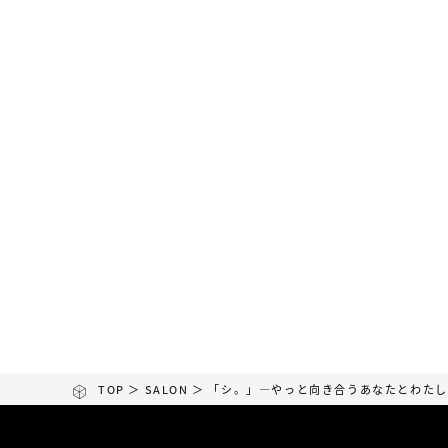
TOP
＞
SALON
＞ 「シ。」―やっと向き合うあなたとわた