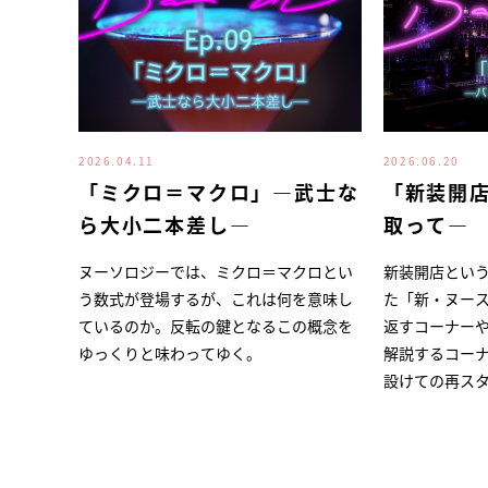
2026.04.11
2026.06.20
「ミクロ＝マクロ」―武士な
「新装開
ら大小二本差し―
取って―
ヌーソロジーでは、ミクロ＝マクロとい
新装開店とい
う数式が登場するが、これは何を意味し
た「新・ヌー
ているのか。反転の鍵となるこの概念を
返すコーナー
ゆっくりと味わってゆく。
解説するコー
設けての再ス
会ったばかり
え、初心者で
る。