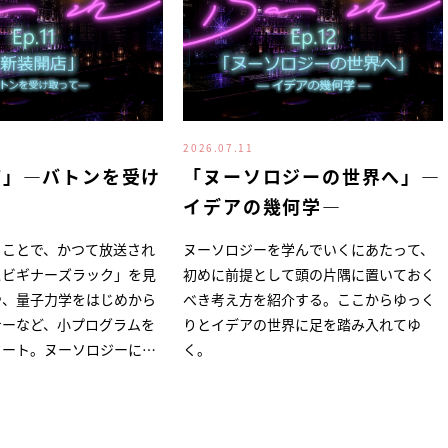
2026.07.11
店」―バトンを受け
「ヌーソロジーの世界へ」―
イデアの幾何学―
うことで、かつて放送され
ヌーソロジーを学んでいくにあたって、
スビギナーズラック」を見
初めに前提として頭の片隅に置いておく
や、量子力学をはじめから
べき考え方を紹介する。ここからゆっく
ナーなど、小プログラムを
りとイデアの世界に足を踏み入れてゆ
タート。ヌーソロジーに出
く。
のナツキさんをゲストに迎
も楽しめる内容になってい