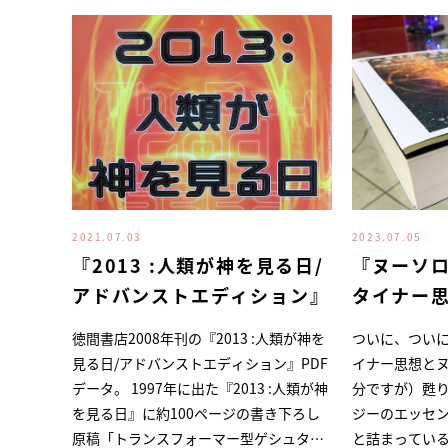
2021.07.03
2023.07.05
『2013 :人類が神を見る日/
『ヌーソ
アドバンストエディション』
タイナー
徳間書店2008年刊の『2013 :人類が神を
ついに、つい
見る日/アドバンストエディション』PDF
イナー思想と
データ。 1997年に出た『2013 :人類が神
分ですが）甦りました！
を見る日』に約100ページの書き下ろし
ジーのエッセ
原稿「トランスフォーマー型ゲシュタル
と詰まっているこの本。