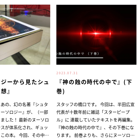
2023.07.31
ロジーから見たシュ
『神の蝕の時代の中で』(下
思想』
巻)
にあの、幻の名著『シュタ
スタッフの橋口です。 今回は、半田広宣
ヌーソロジー』が、（一部
代表が十数年前に雑誌「スターピープ
 最新のヌーソロ
ル」に 連載していたテキストを再編集。
ンスが体系化され、ギュッ
『神の蝕の時代の中で』、その下巻にな
 今回、その中核
ります。 前巻よりも、さらにヌーソロジ