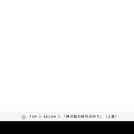
トプログラム」が加えられたもの。 ●メ
をなす半田広宣
ンバー特別価格 1.200円
復活！
TOP
＞
SALON
＞ 『神の蝕の時代の中で』（上巻）