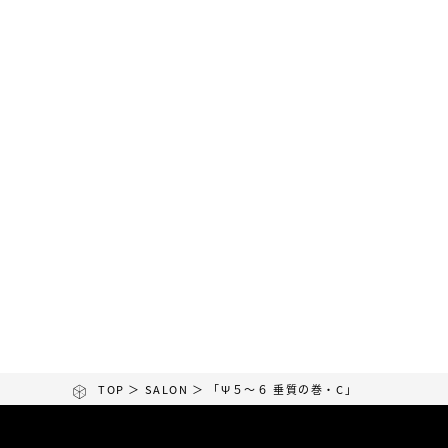
TOP
＞
SALON
＞ 「ψ５～６ 垂質の巻・C」