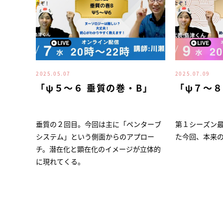
2025.05.07
2025.07.09
「ψ５～６ 垂質の巻・B」
「ψ７～８
垂質の２回目。今回は主に「ペンターブ
第１シーズン
システム」という側面からのアプロー
た今回、本来
チ。潜在化と顕在化のイメージが立体的
に現れてくる。