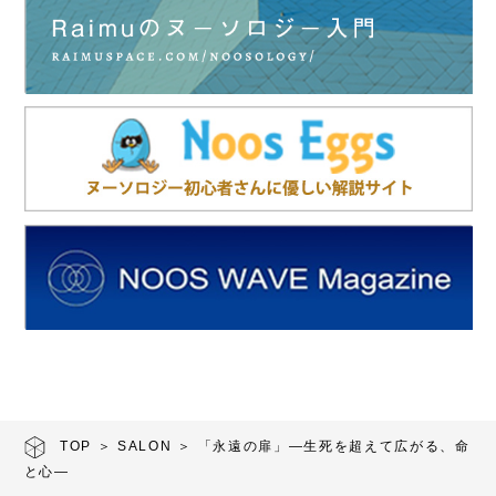
TOP
＞
SALON
＞ 「永遠の扉」―生死を超えて広がる、命
と心―