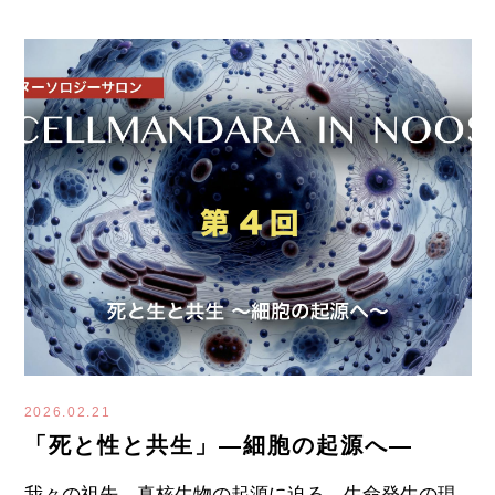
2026.02.21
「死と性と共生」―細胞の起源へ―
我々の祖先、真核生物の起源に迫る。生命発生の現