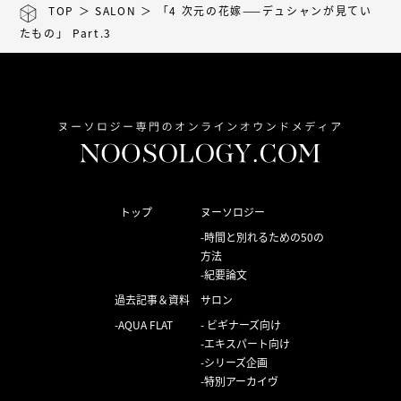
TOP
＞
SALON
＞ 「4 次元の花嫁——デュシャンが見てい
たもの」 Part.3
トップ
ヌーソロジー
時間と別れるための50の
方法
紀要論文
過去記事＆資料
サロン
AQUA FLAT
ビギナーズ向け
エキスパート向け
シリーズ企画
特別アーカイヴ