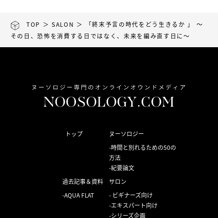
TOP
＞
SALON
＞ 「終末予言の時代をどう生きるか 」 ～
その日、恐怖を消費する日ではなく、未来を編み直す日に～
トップ
ヌーソロジー
時間と別れるための50の
方法
紀要論文
過去記事＆資料
サロン
AQUA FLAT
ビギナーズ向け
エキスパート向け
シリーズ企画