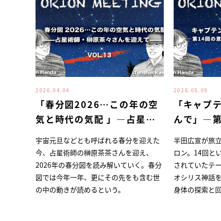
2026.04.04
2026.05.09
「春分図2026…この年の空
「キャプ
気と時代の気配 」―占星術
んで」―第
師・榊原茶々さんを迎えて―
オリオン
宇宙元旦などとも呼ばれる春分を迎えた
半田広宣が旅
今、占星術師の榊原茶茶さんを迎え、
ロン。14回と
2026年の春分図を読み解いていく。春分
されていたテ
図では今年一年、更にその先をも含む世
オシリス神話
の中の動きが読めるという。
身体の探索と回
造、これらは
ている、そし