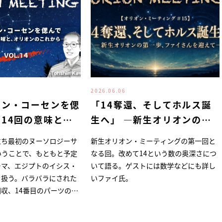
2026.06.06
テン・コーセンを偲
「14奪還、そしてホルス誕
14回の意味と、
生へ」 ―新生オリオンの第
のこれから―
一歩、ファイさんを迎えて—
立ち最初のヌーソロジーサ
新生オリオン・ミーティングの第一回と
いうことで、もともと予定
なる回。改めて14という数の奥深さにつ
ーマ、エジプトのイシス・
いて語る。ゲストには数学などにも詳し
を扱う。バラバラにされた
いファイ氏。
収、14番目のパーツの鋳
まさにスピナーズが直面し
て今後向き合ってゆく課題