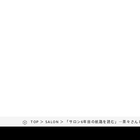
ではないかと
い。
TOP
＞
SALON
＞ 「サロン6年目の航路を読む」―茶々さ