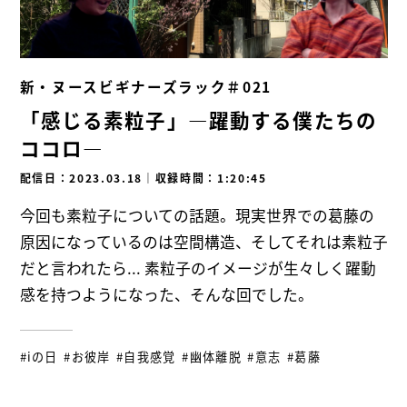
新・ヌースビギナーズラック＃021
「感じる素粒子」―躍動する僕たちの
ココロ―
配信日：2023.03.18
｜
収録時間：1:20:45
今回も素粒子についての話題。現実世界での葛藤の
原因になっているのは空間構造、そしてそれは素粒子
だと言われたら... 素粒子のイメージが生々しく躍動
感を持つようになった、そんな回でした。
#iの日
#お彼岸
#自我感覚
#幽体離脱
#意志
#葛藤