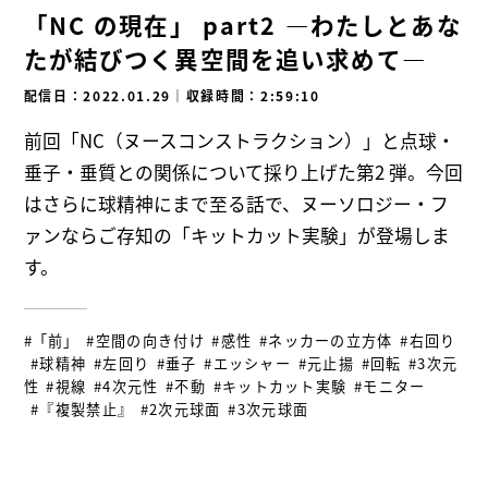
「NC の現在」 part2 ―わたしとあな
たが結びつく異空間を追い求めて―
配信日：2022.01.29
｜
収録時間：2:59:10
前回「NC（ヌースコンストラクション）」と点球・
垂子・垂質との関係について採り上げた第2 弾。今回
はさらに球精神にまで至る話で、ヌーソロジー・フ
ァンならご存知の「キットカット実験」が登場しま
す。
#「前」
#空間の向き付け
#感性
#ネッカーの立方体
#右回り
#球精神
#左回り
#垂子
#エッシャー
#元止揚
#回転
#3次元
性
#視線
#4次元性
#不動
#キットカット実験
#モニター
#『複製禁止』
#2次元球面
#3次元球面