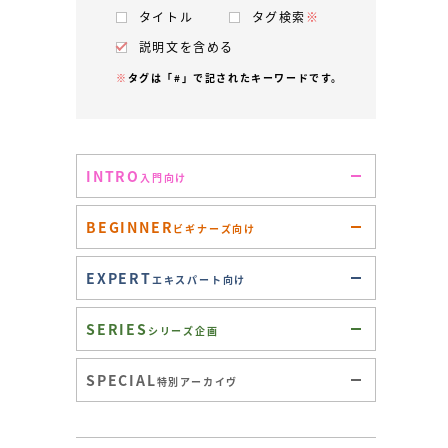
タイトル
タグ検索
※
説明文を含める
※
タグは「#」で記されたキーワードです。
INTRO
入門向け
BEGINNER
ビギナーズ向け
EXPERT
エキスパート向け
SERIES
シリーズ企画
SPECIAL
特別アーカイヴ