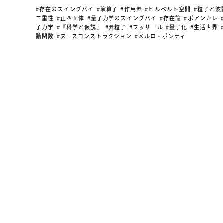
#存在のスイングバイ
#演算子
#作用素
#ヒルベルト空間
#粒子と波
二重性
#正四面体
#量子力学のスイングバイ
#存在論
#ポアンカレ
子力学
#『科学と仮説』
#素粒子
#フッサール
#量子化
#生活世界
動関数
#ヌースコンストラクション
#メルロ・ポンティ