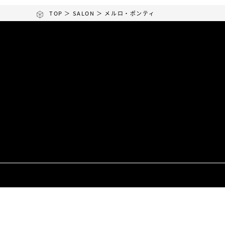
TOP
＞
SALON
＞ メルロ・ポンティ