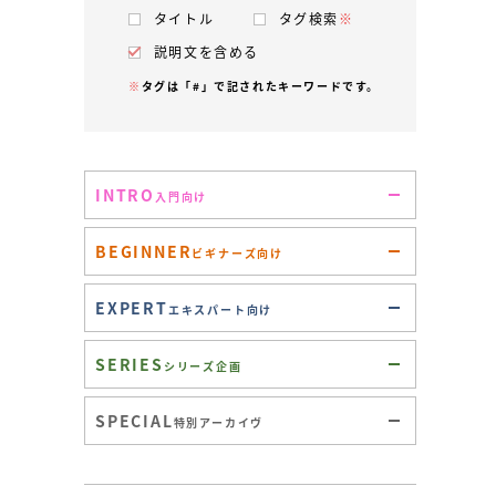
タイトル
タグ検索
※
説明文を含める
※
タグは「#」で記されたキーワードです。
INTRO
入門向け
BEGINNER
ビギナーズ向け
EXPERT
エキスパート向け
SERIES
シリーズ企画
SPECIAL
特別アーカイヴ