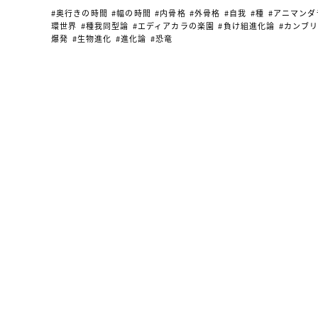
#奥行きの時間
#幅の時間
#内骨格
#外骨格
#自我
#種
#アニマンダ
環世界
#種我同型論
#エディアカラの楽園
#負け組進化論
#カンブ
爆発
#生物進化
#進化論
#恐竜