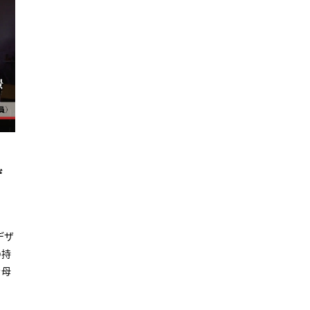
ゲ
デザ
の持
を母