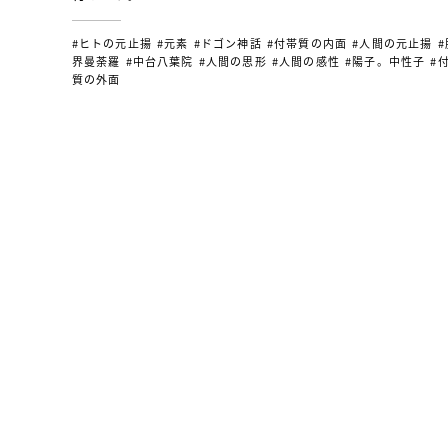
#ヒトの元止揚
#元素
#ドゴン神話
#付帯質の内面
#人間の元止揚
#
界曼荼羅
#中台八葉院
#人間の思形
#人間の感性
#陽子。中性子
#
質の外面