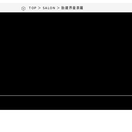
TOP
＞
SALON
＞ 胎蔵界曼荼羅