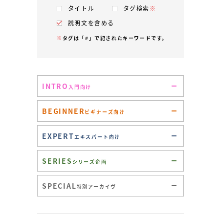
タイトル
タグ検索
※
説明文を含める
※
タグは「#」で記されたキーワードです。
INTRO
入門向け
BEGINNER
ビギナーズ向け
EXPERT
エキスパート向け
SERIES
シリーズ企画
SPECIAL
特別アーカイヴ