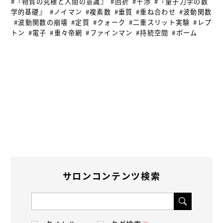
#『物質の究極と人間の意識』
#回折
#干渉
#『量子力学の数
学的基礎』
#ノイマン
#複素数
#垂質
#重ね合わせ
#波動関数
#波動関数の崩壊
#定質
#クォーク
#二重スリット実験
#レプ
トン
#電子
#重々帝網
#ファインマン
#持続空間
#ボーム
サロンコンテンツ検索