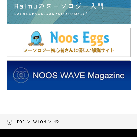
TOP
＞
SALON
＞ Ψ2