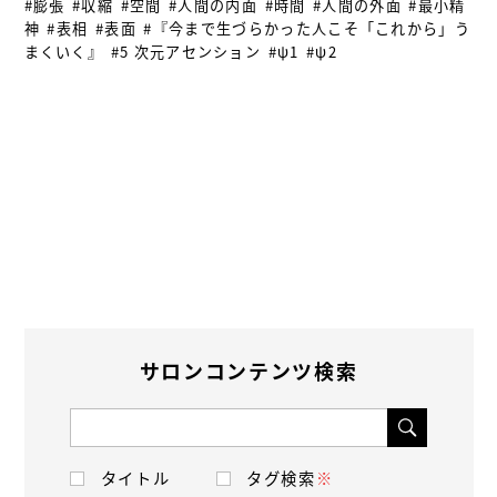
#膨張
#収縮
#空間
#人間の内面
#時間
#人間の外面
#最小精
神
#表相
#表面
#『今まで生づらかった人こそ「これから」う
まくいく』
#5 次元アセンション
#ψ1
#ψ2
サロンコンテンツ検索
タイトル
タグ検索
※