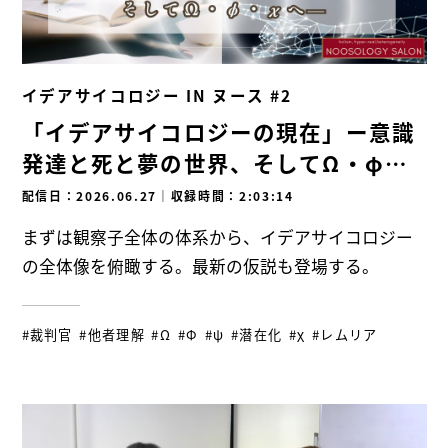
イデアサイコロジー IN ヌース #2
「イデアサイコロジーの現在」ー意識
発達と死と夢の世界、そしてΩ・φ・χ
へー
配信日：2026.06.27
｜
収録時間：2:03:14
まずは観察子全体の体系から、イデアサイコロジー
の全体像を俯瞰する。最新の仮説も登場する。
#裁判官
#他者理解
#Ω
#Φ
#ψ
#潜在化
#χ
#レムリア