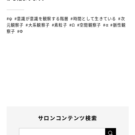
#ψ
#意識が意識を観察する階層
#時間として生きている
#次
元観察子
#大系観察子
#素粒子
#Ω
#空間観察子
#α
#脈性観
察子
#Φ
サロンコンテンツ検索