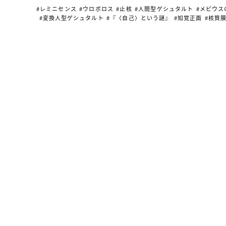
#レミニセンス
#ウロボロス
#止核
#人間型ゲシュタルト
#メビウス
#変換人型ゲシュタルト
#『〈自己〉という謎』
#知覚正面
#核質