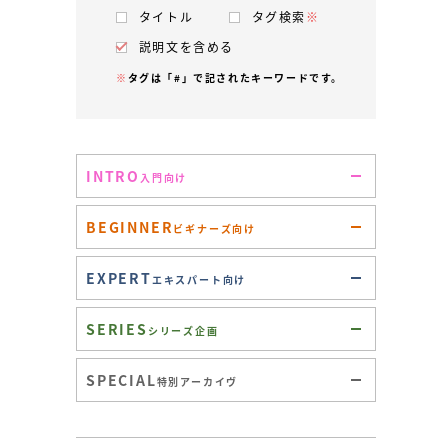
タイトル
タグ検索
※
説明文を含める
※
タグは「#」で記されたキーワードです。
INTRO
入門向け
BEGINNER
ビギナーズ向け
EXPERT
エキスパート向け
SERIES
シリーズ企画
SPECIAL
特別アーカイヴ