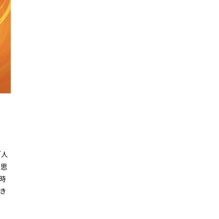
「人
の思
時
き