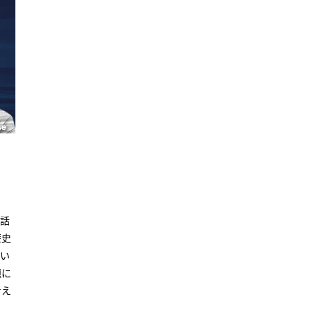
ど話
歴史
続い
題に
考え