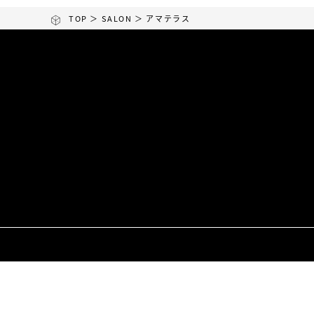
TOP
＞
SALON
＞ アマテラス