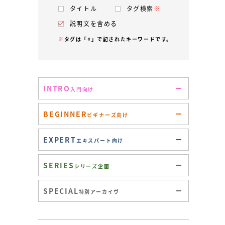
タイトル
タグ検索
※
説明文を含める
※
タグは「#」で記されたキーワードです。
INTRO
入門向け
BEGINNER
ビギナーズ向け
EXPERT
エキスパート向け
SERIES
シリーズ企画
SPECIAL
特別アーカイヴ