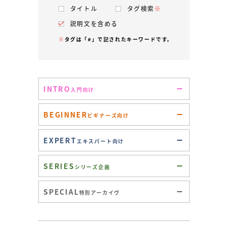
タイトル
タグ検索
※
説明文を含める
※
タグは「#」で記されたキーワードです。
INTRO
入門向け
BEGINNER
ビギナーズ向け
EXPERT
エキスパート向け
SERIES
シリーズ企画
SPECIAL
特別アーカイヴ