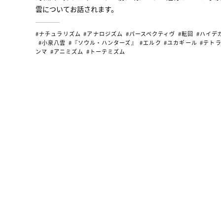
雲についてお話されます。
#ナチュラリズム
#アナロジズム
#パースペクティヴ
#転回
#ハイデ
#小泉八雲
#『ソウル・ハンターズ』
#エルク
#ユカギール
#テト
ンマ
#アニミズム
#トーテミズム