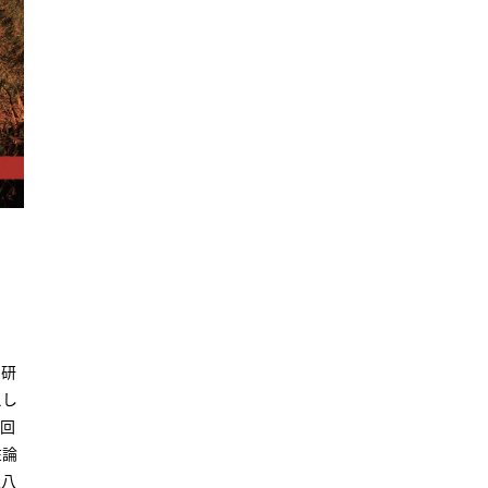
）
了研
えし
転回
在論
泉八