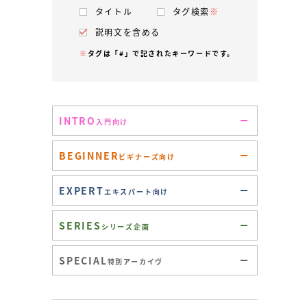
タイトル
タグ検索
※
説明文を含める
※
タグは「#」で記されたキーワードです。
INTRO
入門向け
BEGINNER
ビギナーズ向け
EXPERT
エキスパート向け
SERIES
シリーズ企画
SPECIAL
特別アーカイヴ