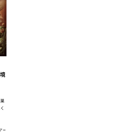
元境
が巣
解く
ア＝