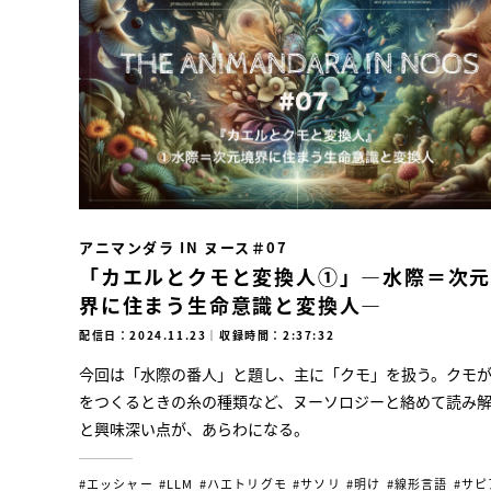
アニマンダラ IN ヌース＃07
「カエルとクモと変換人①」―水際＝次
界に住まう生命意識と変換人―
配信日：2024.11.23
｜
収録時間：2:37:32
今回は「水際の番人」と題し、主に「クモ」を扱う。クモ
をつくるときの糸の種類など、ヌーソロジーと絡めて読み
と興味深い点が、あらわになる。
#エッシャー
#LLM
#ハエトリグモ
#サソリ
#明け
#線形言語
#サピ