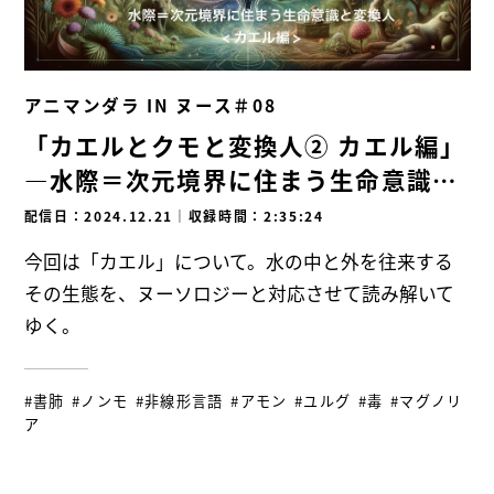
アニマンダラ IN ヌース＃08
「カエルとクモと変換人② カエル編」
―水際＝次元境界に住まう生命意識と
変換人―
配信日：2024.12.21
｜
収録時間：2:35:24
今回は「カエル」について。水の中と外を往来する
その生態を、ヌーソロジーと対応させて読み解いて
ゆく。
#書肺
#ノンモ
#非線形言語
#アモン
#ユルグ
#毒
#マグノリ
ア