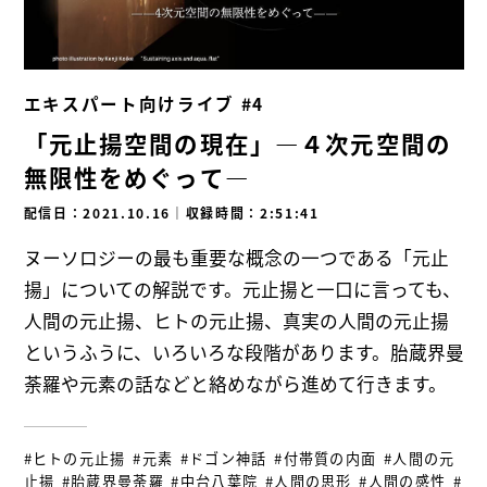
エキスパート向けライブ #4
「元止揚空間の現在」―４次元空間の
無限性をめぐって―
配信日：2021.10.16
｜
収録時間：2:51:41
ヌーソロジーの最も重要な概念の一つである「元止
揚」についての解説です。元止揚と一口に言っても、
人間の元止揚、ヒトの元止揚、真実の人間の元止揚
というふうに、いろいろな段階があります。胎蔵界曼
荼羅や元素の話などと絡めながら進めて行きます。
#ヒトの元止揚
#元素
#ドゴン神話
#付帯質の内面
#人間の元
止揚
#胎蔵界曼荼羅
#中台八葉院
#人間の思形
#人間の感性
#