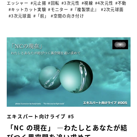
エッシャー
#元止揚
#回転
#3次元性
#視線
#4次元性
#不動
#キットカット実験
#モニター
#『複製禁止』
#2次元球面
#3次元球面
#「前」
#空間の向き付け
エキスパート向けライブ #5
「NC の現在」 ―わたしとあなたが結
びつく異空間を追い求めて—