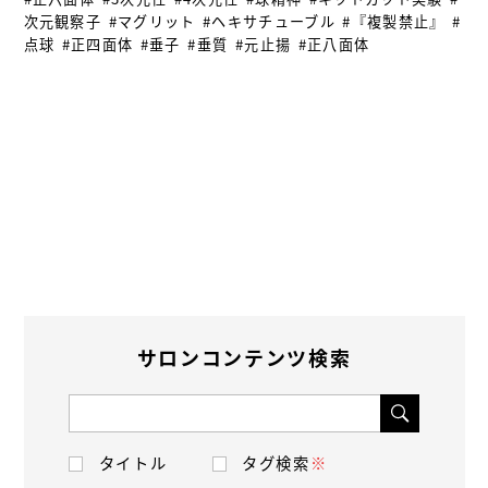
次元観察子
#マグリット
#ヘキサチューブル
#『複製禁止』
#
点球
#正四面体
#垂子
#垂質
#元止揚
#正八面体
サロンコンテンツ検索
タイトル
タグ検索
※