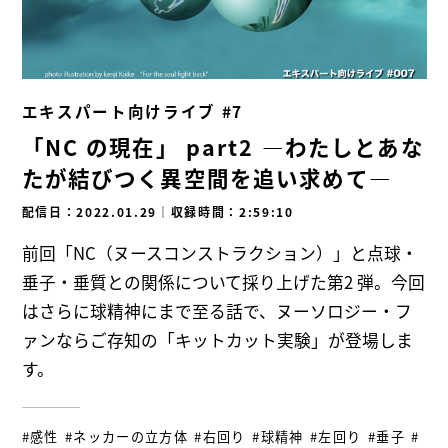
エキスパート向けライブ #7
「NC の現在」 part2 ―わたしとあな
たが結びつく異空間を追い求めて―
配信日：2022.01.29
｜
収録時間：2:59:10
前回「NC（ヌースコンストラクション）」と点球・
垂子・垂質との関係について採り上げた第2 弾。今回
はさらに球精神にまで至る話で、ヌーソロジー・フ
ァンならご存知の「キットカット実験」が登場しま
す。
#感性
#ネッカーの立方体
#右回り
#球精神
#左回り
#垂子
#