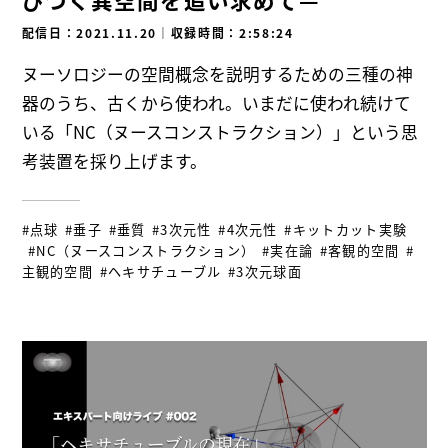
配信日：2021.11.20
｜
収録時間：2:58:24
ヌーソロジーの空間概念を説明するための三種の神
器のうち、古くから使われ。いまだに使われ続けて
いる「NC（ヌースコンストラクション）」という思
考装置を採り上げます。
#点球
#垂子
#垂質
#3次元性
#4次元性
#キットカット実験
#NC（ヌースコンストラクション）
#実在論
#客観的空間
#
主観的空間
#ヘキサチューブル
#3次元球面