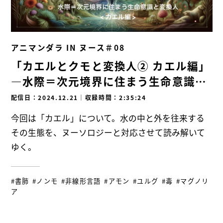
アニマンダラ IN ヌース＃08
「カエルとクモと変換人② カエル編」
―水際＝次元境界に住まう生命意識と
変換人―
配信日：2024.12.21
｜
収録時間：2:35:24
今回は「カエル」について。水の中と外を往来する
その生態を、ヌーソロジーと対応させて読み解いて
ゆく。
#書肺
#ノンモ
#非線形言語
#アモン
#ユルグ
#毒
#マグノリ
ア