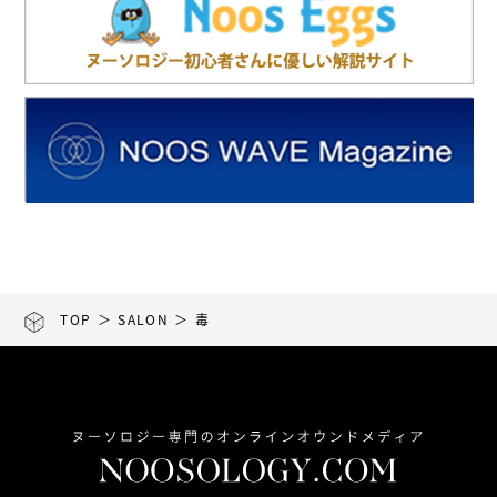
TOP
＞
SALON
＞ 毒