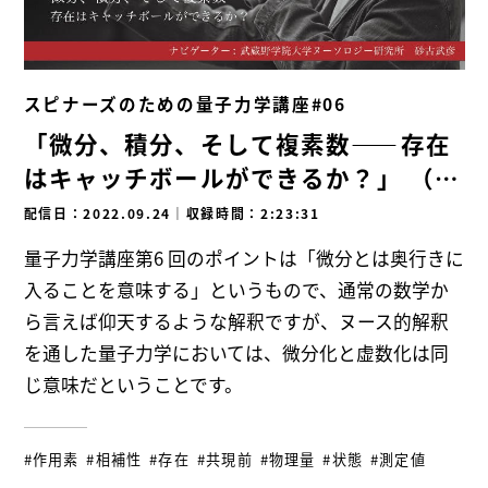
スピナーズのための量子力学講座#06
「微分、積分、そして複素数――存在
はキャッチボールができるか？」 （ゲ
スト講師：砂古武彦）
配信日：2022.09.24
｜
収録時間：2:23:31
量子力学講座第6 回のポイントは「微分とは奥行きに
入ることを意味する」というもので、通常の数学か
ら言えば仰天するような解釈ですが、ヌース的解釈
を通した量子力学においては、微分化と虚数化は同
じ意味だということです。
#作用素
#相補性
#存在
#共現前
#物理量
#状態
#測定値