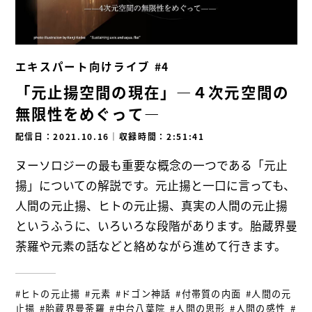
エキスパート向けライブ #4
「元止揚空間の現在」―４次元空間の
無限性をめぐって―
配信日：2021.10.16
｜
収録時間：2:51:41
ヌーソロジーの最も重要な概念の一つである「元止
揚」についての解説です。元止揚と一口に言っても、
人間の元止揚、ヒトの元止揚、真実の人間の元止揚
というふうに、いろいろな段階があります。胎蔵界曼
荼羅や元素の話などと絡めながら進めて行きます。
#ヒトの元止揚
#元素
#ドゴン神話
#付帯質の内面
#人間の元
止揚
#胎蔵界曼荼羅
#中台八葉院
#人間の思形
#人間の感性
#