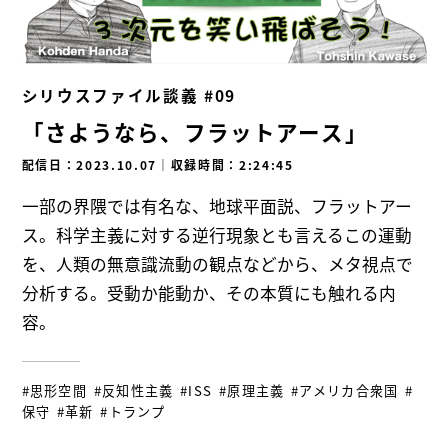
シリウスファイル談義 #09
「さようなら、フラットアース」
配信日：2023.10.07
｜
収録時間：2:24:45
一部の界隈では有名な、地球平面説、フラットアー
ス。科学主義に対する逆行現象とも言えるこの運動
を、人類の無意識流動の観点などから、メタ視点で
分析する。受動か能動か、その本質にも触れる内
容。
#思形空間
#反知性主義
#ISS
#原理主義
#アメリカ合衆国
#
保守
#革新
#トランプ