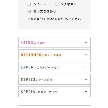
タイトル
タグ検索
※
説明文を含める
※
タグは「#」で記されたキーワードです。
INTRO
入門向け
BEGINNER
ビギナーズ向け
EXPERT
エキスパート向け
SERIES
シリーズ企画
SPECIAL
特別アーカイヴ