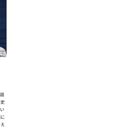
ど話
歴史
続い
題に
考え