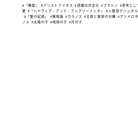
#『饗宴』
#アリストファネス
#認識の完全化
#プラトン
#思考とし
愛
#『ヘドウィグ・アンド・アングリーインチ』
#人間型ゲシュタ
#「愛の起源」
#唯物論
#ウラノス
#主体と客体の分離
#アンドロ
ノス
#太陽の子
#地球の子
#月の子