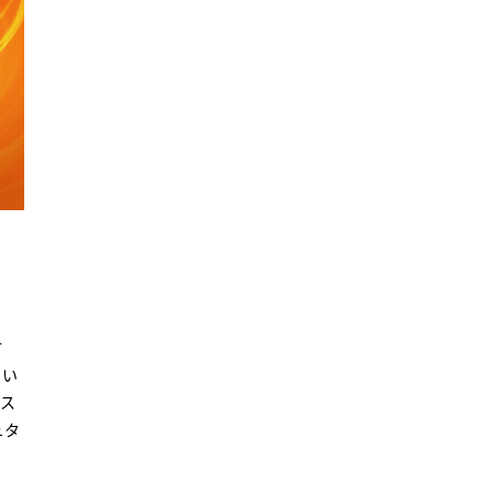
材
とい
ース
ュタ
。