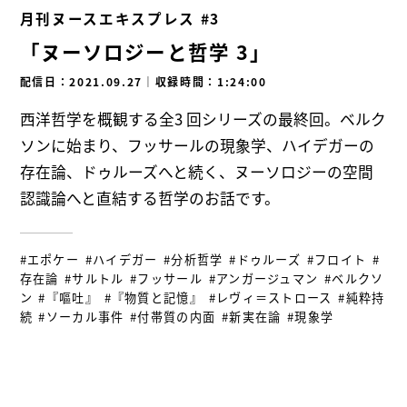
月刊ヌースエキスプレス #3
「ヌーソロジーと哲学 3」
配信日：2021.09.27
｜
収録時間：1:24:00
西洋哲学を概観する全3 回シリーズの最終回。ベルク
ソンに始まり、フッサールの現象学、ハイデガーの
存在論、ドゥルーズへと続く、ヌーソロジーの空間
認識論へと直結する哲学のお話です。
#エポケー
#ハイデガー
#分析哲学
#ドゥルーズ
#フロイト
#
存在論
#サルトル
#フッサール
#アンガージュマン
#ベルクソ
ン
#『嘔吐』
#『物質と記憶』
#レヴィ＝ストロース
#純粋持
続
#ソーカル事件
#付帯質の内面
#新実在論
#現象学