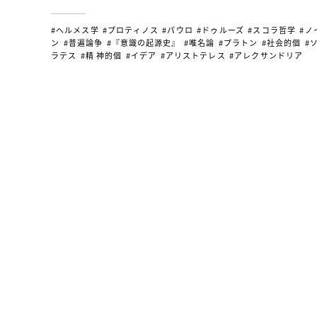
#ヘルメス学
#プロティノス
#パウロ
#ドゥルーズ
#スコラ哲学
#ノ
ン
#普遍論争
#『意識の起源史』
#唯名論
#プラトン
#社会的個
#
ラテス
#精 神的個
#イデア
#アリストテレス
#アレクサンドリア