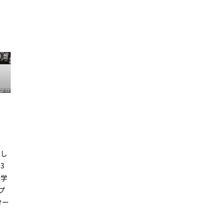
にし
3
哲学
プ
ター