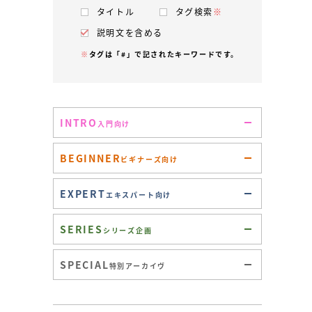
タイトル
タグ検索
※
説明文を含める
※
タグは「#」で記されたキーワードです。
INTRO
入門向け
BEGINNER
ビギナーズ向け
EXPERT
エキスパート向け
SERIES
シリーズ企画
SPECIAL
特別アーカイヴ