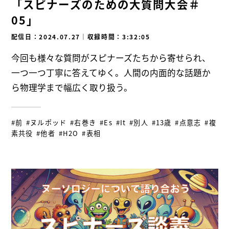
「スピナーズのための大質問大会＃
05」
配信日：2024.07.27
｜
収録時間：3:32:05
今回も様々な質問がスピナーズたちから寄せられ、
一つ一つ丁寧に答えてゆく。人間の内面的な話題か
ら物理学まで幅広く取り扱う。
#前
#ヌルポッド
#右巻き
#Es
#It
#別人
#13歳
#点意志
#複
素共役
#他者
#H2O
#表相