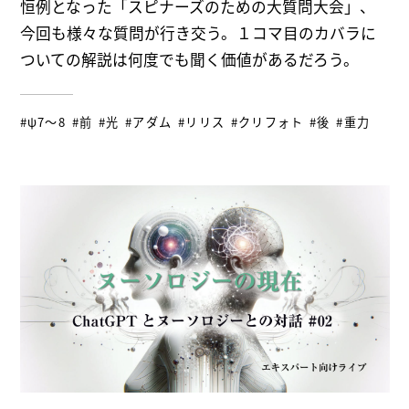
恒例となった「スピナーズのための大質問大会」、
今回も様々な質問が行き交う。１コマ目のカバラに
ついての解説は何度でも聞く価値があるだろう。
#ψ7～8
#前
#光
#アダム
#リリス
#クリフォト
#後
#重力