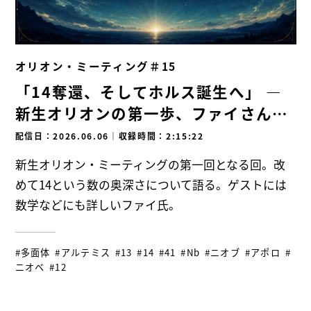
オリオン・ミーティング＃15
「14奪還、そしてホルス誕生へ」 ―
新生オリオンの第一歩、ファイさんを
迎えて—
配信日：2026.06.06
｜
収録時間：2:15:22
新生オリオン・ミーティングの第一回となる回。改
めて14という数の奥深さについて語る。ゲストには
数学などにも詳しいファイ氏。
#多面体
#アルテミス
#13
#14
#41
#Nb
#ニオブ
#アポロ
#
ニオベ
#12