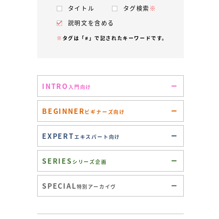
タイトル
タグ検索
※
説明文を含める
※
タグは「#」で記されたキーワードです。
INTRO
入門向け
BEGINNER
ビギナーズ向け
EXPERT
エキスパート向け
SERIES
シリーズ企画
SPECIAL
特別アーカイヴ