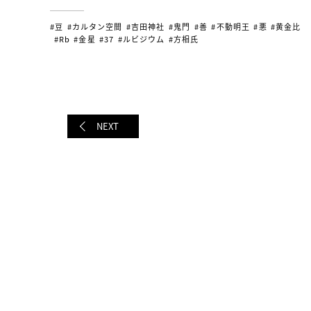
#豆
#カルタン空間
#吉田神社
#鬼門
#善
#不動明王
#悪
#黄金比
#Rb
#金星
#37
#ルビジウム
#方相氏
NEXT