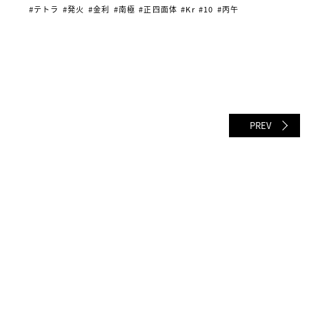
#テトラ
#発火
#金利
#南極
#正四面体
#Kr
#10
#丙午
PREV