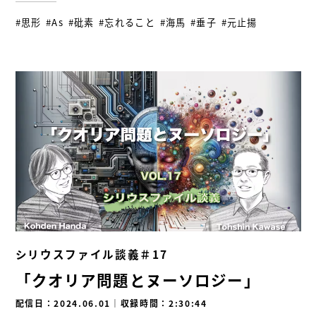
#思形
#As
#砒素
#忘れること
#海馬
#垂子
#元止揚
シリウスファイル談義＃17
「クオリア問題とヌーソロジー」
配信日：2024.06.01
｜
収録時間：2:30:44