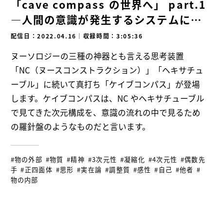
「cave compass の世界へ」 part.1
―人間の意識が発生するシステムにつ
いて―
配信日：2022.04.16
｜
収録時間：3:05:36
ヌーソロジーの三種の神器とも言える思考装置
「NC（ヌースコンストラクション）」「ヘキサチュ
ーブル」に続いて真打ち「ケイブコンパス」が登場
します。ケイブコンパスは、NC やヘキサチューブル
で見てきた次元構成を、意識の流れの中で見るため
の羅針盤のようなものだと言います。
#物の外部
#物質
#精神
#3次元性
#凝縮化
#4次元性
#偶数先
手
#正四面体
#思形
#実在論
#調整質
#感性
#自己
#他者
#
物の内部