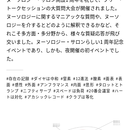
トークセッションの大質問大会が開催されました。
ヌーソロジーに関するマニアックな質問や、ヌーソ
ロジーを介するとどのように解釈できるかなど、そ
れこそ多方面・多分野から、様々な質疑応答が飛び
交いました。ヌーソロジー・サロンらしい1 周年記念
イベントであり、しかも、夜開催の初イベントでし
た。
#存在の記録
#ダイヤは中和
#窒素
#12進法
#酸素
#面表
#表
面
#感性
#外面
#アンフラマンス
#内面
#思形
#タロットとト
ランプ
#ニフティサーブ
#スペードは負荷
#20番会議室
#ハー
トは対化
#アカシックレコード
#クラブは等化